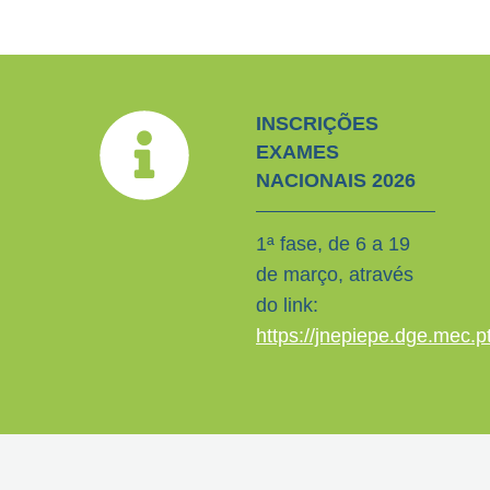
INSCRIÇÕES
EXAMES
NACIONAIS 2026
1ª fase, de 6 a 19
de março, através
do link:
https://jnepiepe.dge.mec.pt